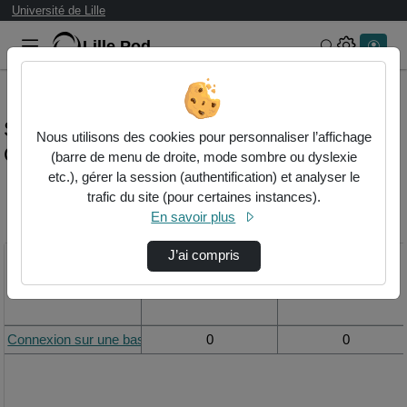
Université de Lille
Lille.Pod
Rechercher 
Statistiques de visualisation de la vidéo
Nous utilisons des cookies pour personnaliser l’affichage
Connexion sur une base ecorpus
(barre de menu de droite, mode sombre ou dyslexie
etc.), gérer la session (authentification) et analyser le
trafic du site (pour certaines instances).
Modifier la période de
En savoir plus
visualisation
J’ai compris
Titre
Vue de la journée
Vue du mois
Connexion sur une base eCorpus
0
0