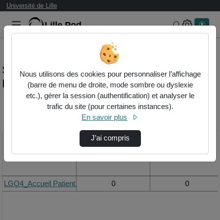
Université de Lille
Lille.Pod
Rechercher 
Statistiques de visualisation de la vidéo
Nous utilisons des cookies pour personnaliser l’affichage
Lgo4_accueil patient.mp4
(barre de menu de droite, mode sombre ou dyslexie
etc.), gérer la session (authentification) et analyser le
trafic du site (pour certaines instances).
Modifier la période de
En savoir plus
visualisation
J’ai compris
Titre
Vue de la journée
Vue du mois
LGO4_Accueil Patient.mp4
0
0