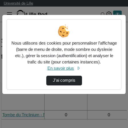
Université de Lille
Lille.Pod
Rechercher 
Statistiques de visualisation de la vidéo
Nous utilisons des cookies pour personnaliser l’affichage
Tombe du triclinium - nécropole de
(barre de menu de droite, mode sombre ou dyslexie
tarquinia (italie)
etc.), gérer la session (authentification) et analyser le
trafic du site (pour certaines instances).
En savoir plus
Modifier la période de
visualisation
J’ai compris
Titre
Vue de la journée
Vue du mois
Tombe du Triclinium - Nécropole de Tarquinia (Italie)
0
0