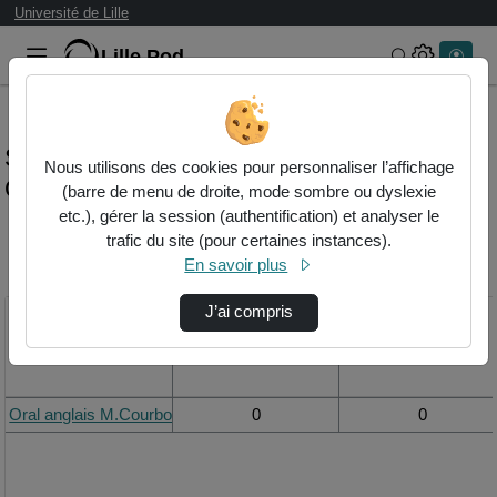
Université de Lille
Lille.Pod
Rechercher 
Statistiques de visualisation de la vidéo
Nous utilisons des cookies pour personnaliser l’affichage
Oral anglais m.courbot
(barre de menu de droite, mode sombre ou dyslexie
etc.), gérer la session (authentification) et analyser le
trafic du site (pour certaines instances).
Modifier la période de
En savoir plus
visualisation
J’ai compris
Titre
Vue de la journée
Vue du mois
Oral anglais M.Courbot
0
0