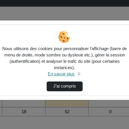
 vidéo Parcours inspirants - julien
Nous utilisons des cookies pour personnaliser l’affichage (barre de
menu de droite, mode sombre ou dyslexie etc.), gérer la session
(authentification) et analyser le trafic du site (pour certaines
instances).
Modifier la période de
En savoir plus
visualisation
Vue de l’année
Vue totale depuis
Ajouts dans une
J’ai compris
création
liste de lecture
durant la journée
e l'échec
18
52
0