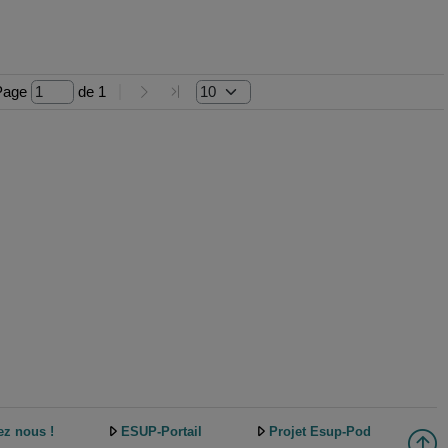
Page 
 de 
1
ez nous !
ESUP-Portail
Projet Esup-Pod