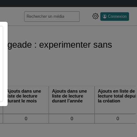
Connexion
 bourgeade : experimenter sans
Ajouts dans une
Ajouts dans une
Ajouts en liste de
liste de lecture
liste de lecture
lecture total depui
durant le mois
durant l’année
la création
0
0
0