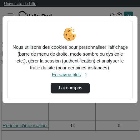
Université de Lille
Lille.Pod
Rechercher 
Statistiques de visualisation de la vidéo
Nous utilisons des cookies pour personnaliser l’affichage
Réunion d'information : licence pro
(barre de menu de droite, mode sombre ou dyslexie
médiatic
etc.), gérer la session (authentification) et analyser le
trafic du site (pour certaines instances).
En savoir plus
Modifier la période de
visualisation
J’ai compris
Titre
Vue de la journée
Vue du mois
Réunion d'information : Licence Pro Médiatic
0
0