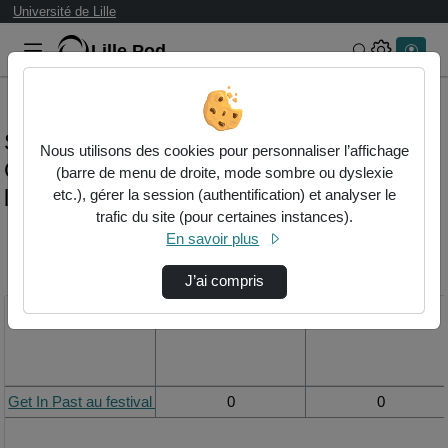
Université de Lille
Lille.Pod
Rechercher 
Statistiques de visualisation de la vidéo
Nous utilisons des cookies pour personnaliser l’affichage
Get in past au festival video mapping de
(barre de menu de droite, mode sombre ou dyslexie
lille
etc.), gérer la session (authentification) et analyser le
trafic du site (pour certaines instances).
En savoir plus
Modifier la période de
visualisation
J’ai compris
Titre
Vue de la journée
Vue du mois
Get In Past au festival Video Mapping de Lille
0
0