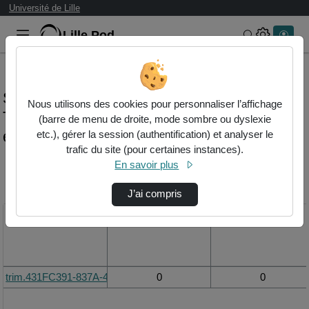
Université de Lille
Lille.Pod
Rechercher 
Statistiques de visualisation de la vidéo
Nous utilisons des cookies pour personnaliser l’affichage
Trim.431fc391-837a-461e-8180-
(barre de menu de droite, mode sombre ou dyslexie
e4a6c8810ce6.mov
etc.), gérer la session (authentification) et analyser le
trafic du site (pour certaines instances).
En savoir plus
Modifier la période de
visualisation
J’ai compris
Titre
Vue de la journée
Vue du mois
trim.431FC391-837A-461E-8180-E4A6C8810CE6.MOV
0
0