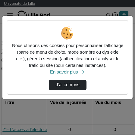
Université de Lille
Lille.Pod
Rechercher 
Statistiques de visualisation de la vidéo
Nous utilisons des cookies pour personnaliser l’affichage
21- l’accès à l’électricité dans les suds :
(barre de menu de droite, mode sombre ou dyslexie
quelle réalité à l’heure de la transition
etc.), gérer la session (authentification) et analyser le
trafic du site (pour certaines instances).
énergétique et climatique? cas du sénégal
En savoir plus
Modifier la période de
J’ai compris
visualisation
Titre
Vue de la journée
Vue du mois
21- L’accès à l’électricité dans les Suds : Quelle réalité à l’heure d
0
0