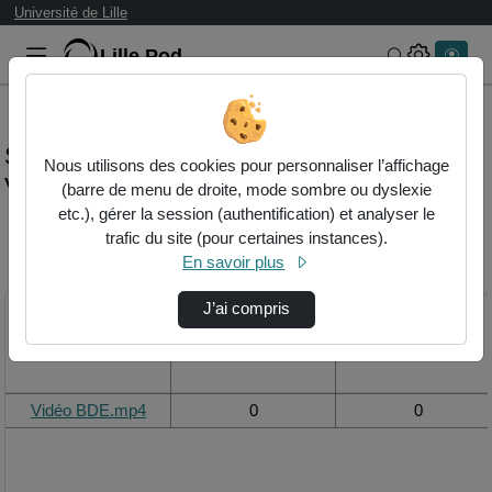
Université de Lille
Lille.Pod
Rechercher 
Statistiques de visualisation de la vidéo
Nous utilisons des cookies pour personnaliser l’affichage
Vidéo bde.mp4
(barre de menu de droite, mode sombre ou dyslexie
etc.), gérer la session (authentification) et analyser le
trafic du site (pour certaines instances).
Modifier la période de
En savoir plus
visualisation
J’ai compris
Titre
Vue de la journée
Vue du mois
Vidéo BDE.mp4
0
0