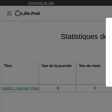
Université de Lille
Lille.Pod
Statistiques de 
Titre
Vue de la journée
Vue du mois
maths L1 dernier chap..m4v
0
0