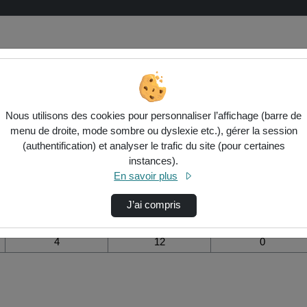
visualisation de la vidéo Maths l1 
Nous utilisons des cookies pour personnaliser l’affichage (barre de
menu de droite, mode sombre ou dyslexie etc.), gérer la session
Modifier la période de
(authentification) et analyser le trafic du site (pour certaines
visualisation
instances).
En savoir plus
Vue de l’année
Vue totale depuis
Ajouts dans une
création
liste de lecture
durant la journée
J’ai compris
4
12
0