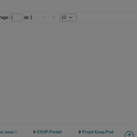
Page 
 de 
1
ez nous !
ESUP-Portail
Projet Esup-Pod