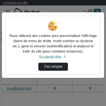
Université de Lille
Lille.Pod
Rechercher 
Statistiques de visualisation de la vidéo
Nous utilisons des cookies pour personnaliser l’affichage
Smallboats.mp4
(barre de menu de droite, mode sombre ou dyslexie
etc.), gérer la session (authentification) et analyser le
trafic du site (pour certaines instances).
Modifier la période de
En savoir plus
visualisation
J’ai compris
Titre
Vue de la journée
Vue du mois
SmallBoats.mp4
0
0