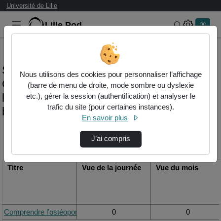
Université de Lille
Lille.Pod
Rechercher 
Statistiques de visualisation de la vidéo
Nous utilisons des cookies pour personnaliser l’affichage
Comprendre l'ostéoporose en analysant
(barre de menu de droite, mode sombre ou dyslexie
les lipides de la mandibule du rat - maxime
etc.), gérer la session (authentification) et analyser le
trafic du site (pour certaines instances).
bedez
En savoir plus
Modifier la période de
J’ai compris
visualisation
Titre
Vue de la journée
Vue du mois
Comprendre l'ostéoporose en analysant les lipides de la mandibu
0
0