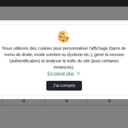
 de la vidéo Scientists say they h
Nous utilisons des cookies pour personnaliser l’affichage (barre de
menu de droite, mode sombre ou dyslexie etc.), gérer la session
Modifier la période de
(authentification) et analyser le trafic du site (pour certaines
visualisation
instances).
En savoir plus
Vue de l’année
Vue totale depuis
Ajouts dans une
création
liste de lecture
durant la journée
J’ai compris
0
4
0