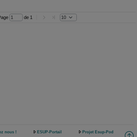
Page 
 de 
1
ez nous !
ESUP-Portail
Projet Esup-Pod