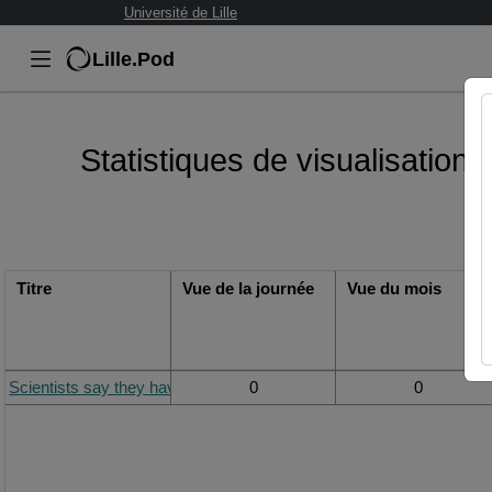
Université de Lille
Lille.Pod
Statistiques de visualisation
Titre
Vue de la journée
Vue du mois
Scientists say they have bent spacetime PODCAST.mp3
0
0