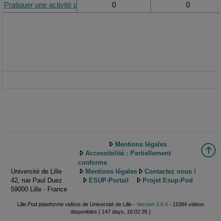
Pratiquer une activité physique au cours de sa grossesse: un poin
0
0
Mentions légales
Accessibilité : Partiellement
conforme
Université de Lille
Mentions légales
Contactez nous !
42, rue Paul Duez
ESUP-Portail
Projet Esup-Pod
59000 Lille - France
Lille.Pod plateforme vidéos de Université de Lille -
Version 3.8.4
- 11084 vidéos
disponibles [ 147 days, 16:02:35 ]