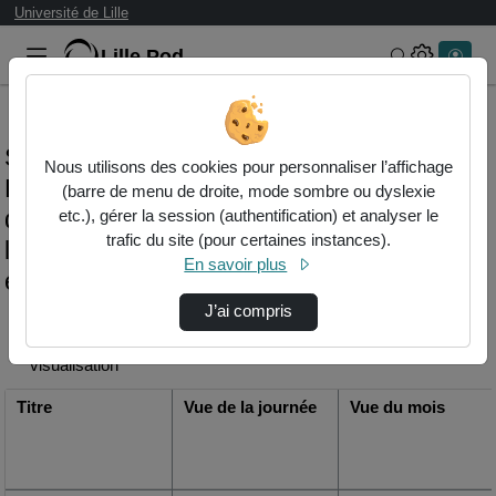
Université de Lille
Lille.Pod
Rechercher 
Statistiques de visualisation de la vidéo
Nous utilisons des cookies pour personnaliser l’affichage
Pratiquer une activité physique au cours
(barre de menu de droite, mode sombre ou dyslexie
de sa grossesse: un point majeur lorsque
etc.), gérer la session (authentification) et analyser le
trafic du site (pour certaines instances).
l'on vit avec un diabète gestationnel -
En savoir plus
elodie lespagnol
J’ai compris
Modifier la période de
visualisation
Titre
Vue de la journée
Vue du mois