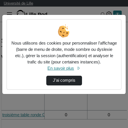
Université de Lille
Lille.Pod
Rechercher 
Statistiques de visualisation de la vidéo
Nous utilisons des cookies pour personnaliser l’affichage
Troisième table ronde questions
(barre de menu de droite, mode sombre ou dyslexie
v3.11.mp4
etc.), gérer la session (authentification) et analyser le
trafic du site (pour certaines instances).
En savoir plus
Modifier la période de
visualisation
J’ai compris
Titre
Vue de la journée
Vue du mois
troisième table ronde Questions V3.11.mp4
0
0