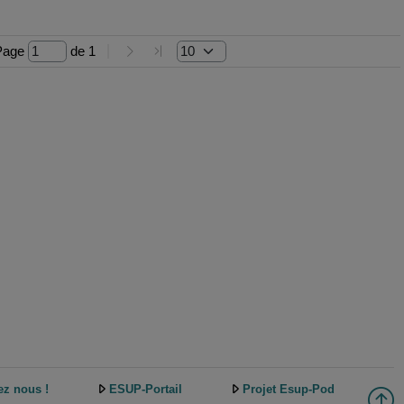
Page 
 de 
1
ez nous !
ESUP-Portail
Projet Esup-Pod