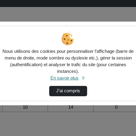
 de visualisation de la vidéo Divopc
Nous utilisons des cookies pour personnaliser l’affichage (barre de
menu de droite, mode sombre ou dyslexie etc.), gérer la session
Modifier la période de
(authentification) et analyser le trafic du site (pour certaines
visualisation
instances).
En savoir plus
Vue de l’année
Vue totale depuis
Ajouts dans une
création
liste de lecture
durant la journée
J’ai compris
10
14
0