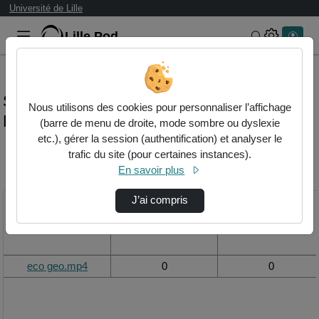
Université de Lille
Lille.Pod
Rechercher 
Statistiques de visualisation de la vidéo
Nous utilisons des cookies pour personnaliser l’affichage
Eco geo.mp4
(barre de menu de droite, mode sombre ou dyslexie
etc.), gérer la session (authentification) et analyser le
trafic du site (pour certaines instances).
Modifier la période de
En savoir plus
visualisation
J’ai compris
Titre
Vue de la journée
Vue du mois
eco geo.mp4
0
0