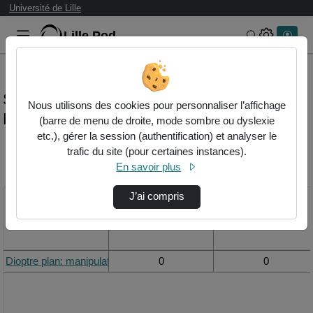
Université de Lille
Lille.Pod
Rechercher 
Statistiques de visualisation de la vidéo
Nous utilisons des cookies pour personnaliser l’affichage
Dioptre plan: manipulation sur la réfraction
(barre de menu de droite, mode sombre ou dyslexie
etc.), gérer la session (authentification) et analyser le
trafic du site (pour certaines instances).
Modifier la période de
En savoir plus
visualisation
J’ai compris
Titre
Vue de la journée
Vue du mois
Dioptre plan: manipulation sur la réfraction
0
0