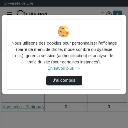
Université de Lille
Lille.Pod
Rechercher 
Statistiques de visualisation de la vidéo
Nous utilisons des cookies pour personnaliser l’affichage
Hors série - partir au vietnam.mp4
(barre de menu de droite, mode sombre ou dyslexie
etc.), gérer la session (authentification) et analyser le
trafic du site (pour certaines instances).
Modifier la période de
En savoir plus
visualisation
J’ai compris
Titre
Vue de la journée
Vue du mois
Hors série - Partir au Vietnam.mp4
0
0