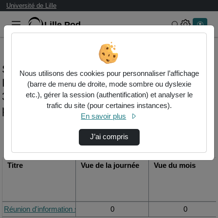
Université de Lille
Lille.Pod
Rechercher 
Statistiques de visualisation de la vidéo
Nous utilisons des cookies pour personnaliser l’affichage
Réunion d'information sur la réforme du
(barre de menu de droite, mode sombre ou dyslexie
3ème cycle court et mise en place du des
etc.), gérer la session (authentification) et analyser le
trafic du site (pour certaines instances).
pharmacie officinale
En savoir plus
Modifier la période de
J’ai compris
visualisation
Titre
Vue de la journée
Vue du mois
Réunion d'information sur la réforme du 3ème cycle court et mise 
0
0