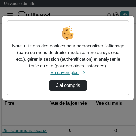
Université de Lille
Lille.Pod
Rechercher 
Statistiques de visualisation de la vidéo 26
Nous utilisons des cookies pour personnaliser l’affichage
- communs locaux : des solutions
(barre de menu de droite, mode sombre ou dyslexie
discrètes face à une crise globale,
etc.), gérer la session (authentification) et analyser le
trafic du site (pour certaines instances).
écologique et sociale ?
En savoir plus
Modifier la période de
J’ai compris
visualisation
Titre
Vue de la journée
Vue du mois
26 - Communs locaux : des solutions discrètes face à une crise glob
0
0