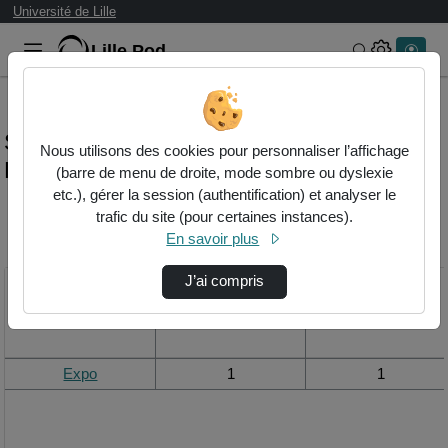
Université de Lille
Lille.Pod
Rechercher 
Statistiques de visualisation de la vidéo
Nous utilisons des cookies pour personnaliser l’affichage
Expo
(barre de menu de droite, mode sombre ou dyslexie
etc.), gérer la session (authentification) et analyser le
trafic du site (pour certaines instances).
Modifier la période de
En savoir plus
visualisation
J’ai compris
Titre
Vue de la journée
Vue du mois
Expo
1
1