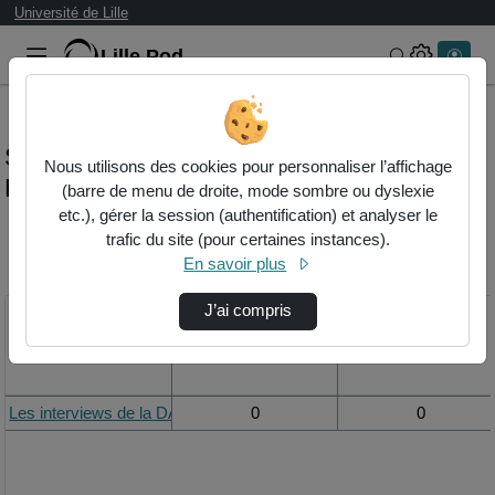
Université de Lille
Lille.Pod
Rechercher 
Statistiques de visualisation de la vidéo
Nous utilisons des cookies pour personnaliser l’affichage
Les interviews de la dasp-carolina.mp4
(barre de menu de droite, mode sombre ou dyslexie
etc.), gérer la session (authentification) et analyser le
trafic du site (pour certaines instances).
Modifier la période de
En savoir plus
visualisation
J’ai compris
Titre
Vue de la journée
Vue du mois
Les interviews de la DASP-Carolina.mp4
0
0