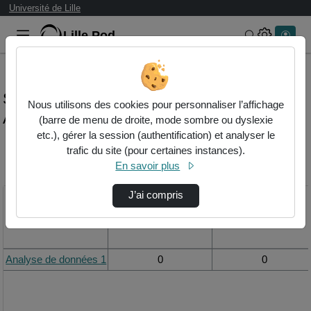
Université de Lille
Lille.Pod
Rechercher 
Statistiques de visualisation de la vidéo
Nous utilisons des cookies pour personnaliser l’affichage
Analyse de données 1
(barre de menu de droite, mode sombre ou dyslexie
etc.), gérer la session (authentification) et analyser le
trafic du site (pour certaines instances).
Modifier la période de
En savoir plus
visualisation
J’ai compris
Titre
Vue de la journée
Vue du mois
Analyse de données 1
0
0