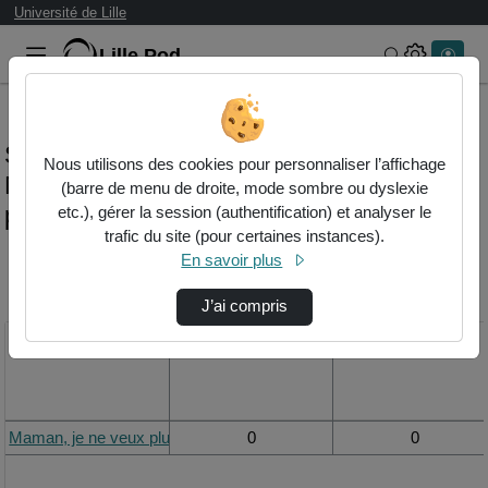
Université de Lille
Lille.Pod
Rechercher 
Statistiques de visualisation de la vidéo
Nous utilisons des cookies pour personnaliser l’affichage
Maman, je ne veux plus manger de
(barre de menu de droite, mode sombre ou dyslexie
protéines animales
etc.), gérer la session (authentification) et analyser le
trafic du site (pour certaines instances).
En savoir plus
Modifier la période de
visualisation
J’ai compris
Titre
Vue de la journée
Vue du mois
Maman, je ne veux plus manger de protéines animales
0
0