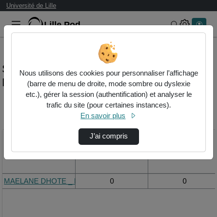
Université de Lille
Lille.Pod
Rechercher 
Statistiques de visualisation de la vidéo
Nous utilisons des cookies pour personnaliser l’affichage
Maelane dhote _ relais vitesse_ 4e .mp4
(barre de menu de droite, mode sombre ou dyslexie
etc.), gérer la session (authentification) et analyser le
trafic du site (pour certaines instances).
Modifier la période de
En savoir plus
visualisation
J’ai compris
Titre
Vue de la journée
Vue du mois
MAELANE DHOTE _ RELAIS VITESSE_ 4E .mp4
0
0