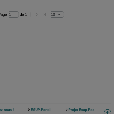
Page 
 de 
1
ez nous !
ESUP-Portail
Projet Esup-Pod