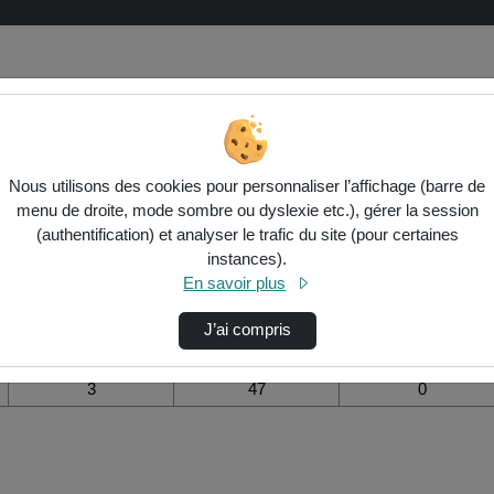
e la vidéo Observation de l'activité 
Nous utilisons des cookies pour personnaliser l’affichage (barre de
menu de droite, mode sombre ou dyslexie etc.), gérer la session
Modifier la période de
(authentification) et analyser le trafic du site (pour certaines
visualisation
instances).
En savoir plus
Vue de l’année
Vue totale depuis
Ajouts dans une
création
liste de lecture
durant la journée
J’ai compris
3
47
0