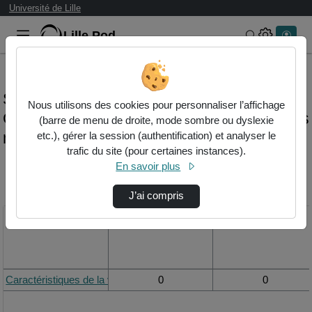
Université de Lille
Lille.Pod
Rechercher 
Statistiques de visualisation de la vidéo
Nous utilisons des cookies pour personnaliser l’affichage
Caractéristiques de la vidéo dans un cours
(barre de menu de droite, mode sombre ou dyslexie
numérisé
etc.), gérer la session (authentification) et analyser le
trafic du site (pour certaines instances).
En savoir plus
Modifier la période de
visualisation
J’ai compris
Titre
Vue de la journée
Vue du mois
Caractéristiques de la vidéo dans un cours numérisé
0
0