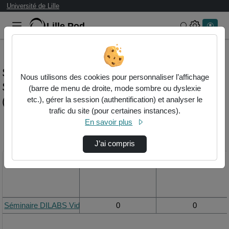
Université de Lille
Lille.Pod
Rechercher 
Statistiques de visualisation de la vidéo
Nous utilisons des cookies pour personnaliser l’affichage
Séminaire dilabs vidéo - ana cristina
(barre de menu de droite, mode sombre ou dyslexie
(portugal-cfrg)
etc.), gérer la session (authentification) et analyser le
trafic du site (pour certaines instances).
En savoir plus
Modifier la période de
visualisation
J’ai compris
Titre
Vue de la journée
Vue du mois
Séminaire DILABS Vidéo - Ana Cristina (Portugal-CFRG)
0
0