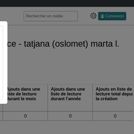
Connexion
nce - tatjana (oslomet) marta l.
Ajouts dans une
Ajouts dans une
Ajouts en liste de
liste de lecture
liste de lecture
lecture total depui
durant le mois
durant l’année
la création
0
0
0