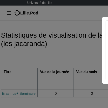
Université de Lille
Lille.Pod
Statistiques de visualisation de la
(ies jacarandà)
Titre
Vue de la journée
Vue du mois
Erasmus+ Séminaire Dilabs France - Tatjana (Oslomet) Marta L. (
0
0