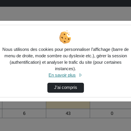
 vidéo Erasmus+ séminaire dilabs fra
Nous utilisons des cookies pour personnaliser l’affichage (barre de
menu de droite, mode sombre ou dyslexie etc.), gérer la session
(authentification) et analyser le trafic du site (pour certaines
instances).
Modifier la période de
En savoir plus
visualisation
Vue de l’année
Vue totale depuis
Ajouts dans une
J’ai compris
création
liste de lecture
durant la journée
IES Jacarandà)
6
43
0