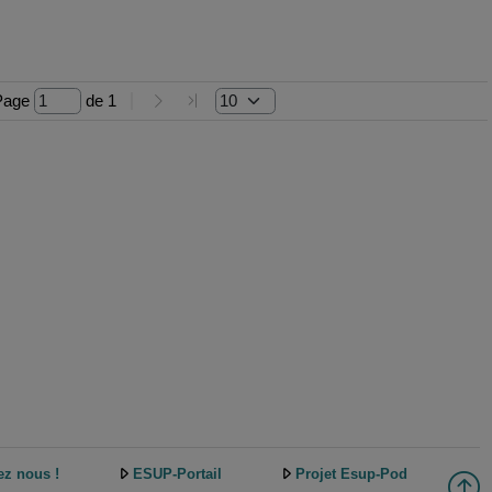
Page 
 de 
1
ez nous !
ESUP-Portail
Projet Esup-Pod