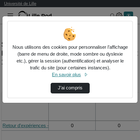
Université de Lille
Lille.Pod
Rechercher 
Statistiques de visualisation de la vidéo
Nous utilisons des cookies pour personnaliser l’affichage
Retour d'expériences - filmer l'activité (part
(barre de menu de droite, mode sombre ou dyslexie
1)
etc.), gérer la session (authentification) et analyser le
trafic du site (pour certaines instances).
En savoir plus
Modifier la période de
visualisation
J’ai compris
Titre
Vue de la journée
Vue du mois
Retour d'expériences - Filmer l'activité (part 1)
0
0