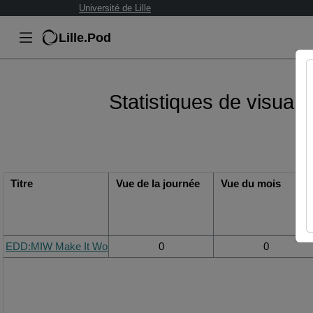
Université de Lille
Lille.Pod
Statistiques de visual
Titre
Vue de la journée
Vue du mois
EDD:MIW Make It Work : ERASMUS+ Teaser
0
0