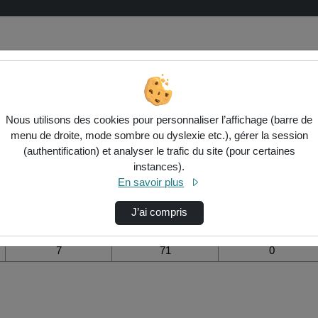
isation de la vidéo Edd:miw make it
Nous utilisons des cookies pour personnaliser l’affichage (barre de
menu de droite, mode sombre ou dyslexie etc.), gérer la session
Modifier la période de
(authentification) et analyser le trafic du site (pour certaines
visualisation
instances).
En savoir plus
Vue de l’année
Vue totale depuis
Ajouts dans une
création
liste de lecture
durant la journée
J’ai compris
7
71
0