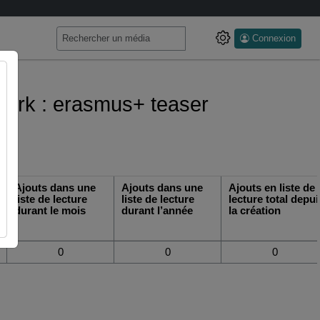
Connexion
 work : erasmus+ teaser
Ajouts dans une
Ajouts dans une
Ajouts en liste de
liste de lecture
liste de lecture
lecture total depui
durant le mois
durant l’année
la création
0
0
0