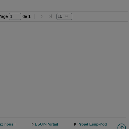
Page 
 de 
1
ez nous !
ESUP-Portail
Projet Esup-Pod