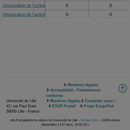
Observation de l'activité de l'aide à domicile : activité 1 (sans sous-t
0
0
Observation de l'activité d'une aide à domicile (activité 1 : le carnet
0
0
Mentions légales
Accessibilité : Partiellement
conforme
Université de Lille
Mentions légales
Contactez nous !
42, rue Paul Duez
ESUP-Portail
Projet Esup-Pod
59000 Lille - France
Lille.Pod plateforme vidéos de Université de Lille -
Version 3.8.4
- 11084 vidéos
disponibles [ 147 days, 16:02:35 ]