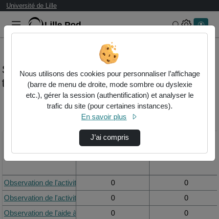
Université de Lille
Lille.Pod
Rechercher 
Statistiques de visualisation des vidéos du
Nous utilisons des cookies pour personnaliser l’affichage
thème videos-sans-sous-titre
(barre de menu de droite, mode sombre ou dyslexie
etc.), gérer la session (authentification) et analyser le
trafic du site (pour certaines instances).
Modifier la période de
En savoir plus
visualisation
J’ai compris
Titre
Vue de la journée
Vue du mois
Observation de l'activité d'une aide à domicile : activité 5
0
0
Observation de l'activité d'une aide à domicile : activité 3
0
0
Observation de l'aide à domicile : activité 2 (sans sous-titre)
0
0