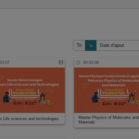
s
Direction de tri
↘
Tri
03:07
00:03:08
Master Physics of Molecules and
r Life sciences and technologies
Materials