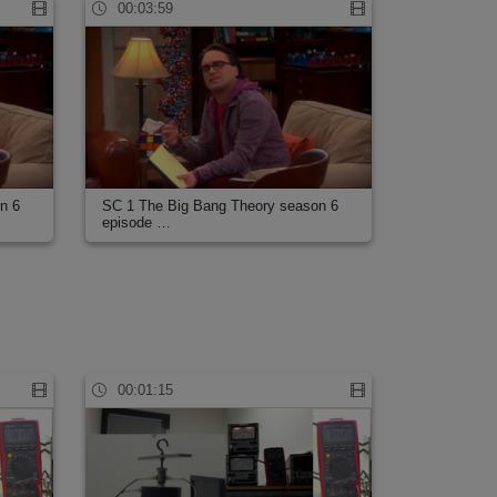
00:03:59
n 6
SC 1 The Big Bang Theory season 6
episode …
00:01:15