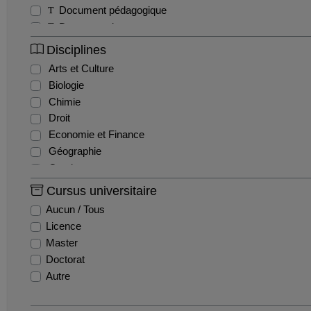
Document pédagogique
Documentaire
Exercice
Disciplines
Interview
Arts et Culture
Magazine
Biologie
Séminaire
Chimie
Sitcom / Fiction
Droit
Travaux étudiants
Economie et Finance
Tutoriel
Géographie
Webinaire
Gestion
Histoire
Cursus universitaire
Histoire de l'art
Aucun / Tous
Informatique
Licence
Ingénierie et Management de la Santé
Master
Innovation et recherche
Doctorat
Langues
Autre
Lettres
Mathématiques