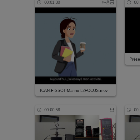
00:01:30
00:
Présen
ICAN.FISSOT-Marine L2FOCUS.mov
00:00:56
00: