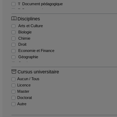
Document pédagogique
Documentaire
Exercice
Disciplines
Interview
Arts et Culture
Magazine
Biologie
Séminaire
Chimie
Sitcom / Fiction
Droit
Travaux étudiants
Economie et Finance
Tutoriel
Géographie
Webinaire
Gestion
Histoire
Cursus universitaire
Histoire de l'art
Aucun / Tous
Informatique
Licence
Ingénierie et Management de la Santé
Master
Innovation et recherche
Doctorat
Langues
Autre
Lettres
Mathématiques