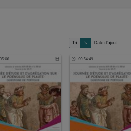
Direction de tri
↘
Tri
05:06
00:54:49