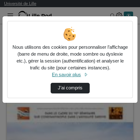
Université de Lille
Lille.Pod
Rechercher 
Accueil
Vidéos
Nous utilisons des cookies pour personnaliser l’affichage
1 vidéo trouvée
(barre de menu de droite, mode sombre ou dyslexie
etc.), gérer la session (authentification) et analyser le
Audio
Vidéo
Statistiques de vues
trafic du site (pour certaines instances).
En savoir plus
Direction de tri
↘
Tri
J’ai compris
01:45:05