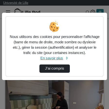
Université de Lille
Lille.Pod
Rechercher 
Accueil
Vidéos
Nous utilisons des cookies pour personnaliser l’affichage
1 vidéo trouvée
(barre de menu de droite, mode sombre ou dyslexie
etc.), gérer la session (authentification) et analyser le
Audio
Vidéo
Statistiques de vues
trafic du site (pour certaines instances).
En savoir plus
Direction de tri
↘
Tri
J’ai compris
00:02:55