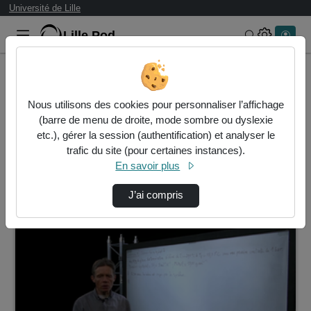
Université de Lille
Lille.Pod
Rechercher 
Accueil
Vidéos
Nous utilisons des cookies pour personnaliser l’affichage
2 vidéos trouvées
(barre de menu de droite, mode sombre ou dyslexie
etc.), gérer la session (authentification) et analyser le
Audio
Vidéo
Statistiques de vues
trafic du site (pour certaines instances).
En savoir plus
Direction de tri
↘
Tri
J’ai compris
00:11:17