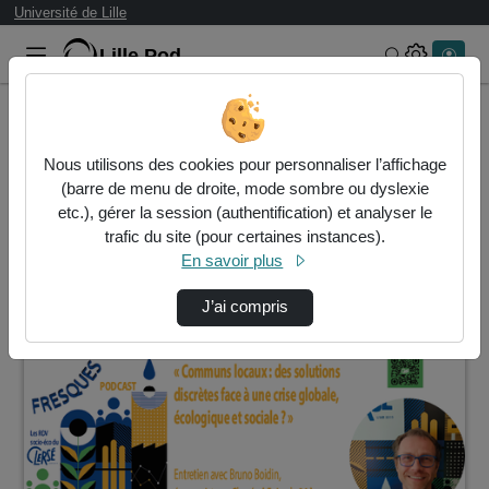
Université de Lille
Lille.Pod
Rechercher 
Accueil
Vidéos
Nous utilisons des cookies pour personnaliser l’affichage
2 vidéos trouvées
(barre de menu de droite, mode sombre ou dyslexie
etc.), gérer la session (authentification) et analyser le
Audio
Vidéo
Statistiques de vues
trafic du site (pour certaines instances).
En savoir plus
Direction de tri
↘
Tri
J’ai compris
00:24:30