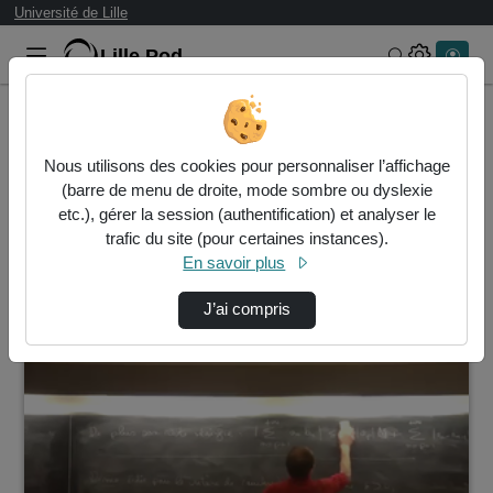
Université de Lille
Lille.Pod
Rechercher 
Accueil
Vidéos
Nous utilisons des cookies pour personnaliser l’affichage
2 vidéos trouvées
(barre de menu de droite, mode sombre ou dyslexie
etc.), gérer la session (authentification) et analyser le
Audio
Vidéo
Statistiques de vues
trafic du site (pour certaines instances).
En savoir plus
Direction de tri
↘
Tri
J’ai compris
01:40:04