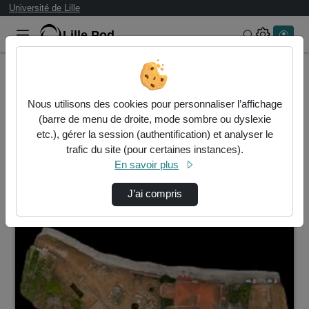
Université de Lille
Lille.Pod
Rechercher 
Accueil
Vidéos
Nous utilisons des cookies pour personnaliser l’affichage
1 vidéo trouvée
(barre de menu de droite, mode sombre ou dyslexie
etc.), gérer la session (authentification) et analyser le
Audio
Vidéo
Statistiques de vues
trafic du site (pour certaines instances).
En savoir plus
Direction de tri
↘
Tri
J’ai compris
00:01:46