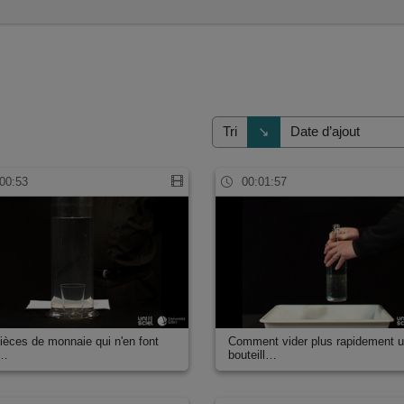
Direction de tri
↘
Tri
00:53
00:01:57
ièces de monnaie qui n'en font
Comment vider plus rapidement 
l…
bouteill…