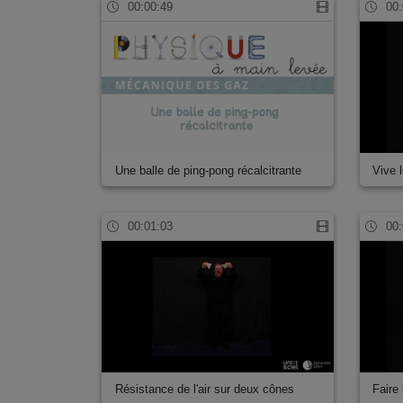
00:00:49
00:
Une balle de ping-pong récalcitrante
Vive l
00:01:03
00:
Résistance de l'air sur deux cônes
Faire