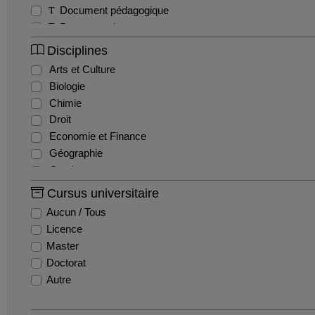
Document pédagogique
Documentaire
Exercice
Disciplines
Interview
Arts et Culture
Magazine
Biologie
Séminaire
Chimie
Sitcom / Fiction
Droit
Travaux étudiants
Economie et Finance
Tutoriel
Géographie
Webinaire
Gestion
Histoire
Cursus universitaire
Histoire de l'art
Aucun / Tous
Informatique
Licence
Ingénierie et Management de la Santé
Master
Innovation et recherche
Doctorat
Langues
Autre
Lettres
Mathématiques