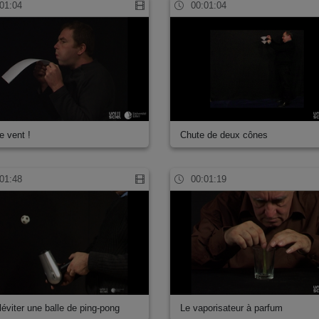
01:04
00:01:04
e vent !
Chute de deux cônes
01:48
00:01:19
 léviter une balle de ping-pong
Le vaporisateur à parfum