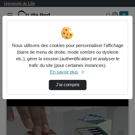
Université de Lille
Lille.Pod
Rechercher 
Accueil
Vidéos
Nous utilisons des cookies pour personnaliser l’affichage
1 vidéo trouvée
(barre de menu de droite, mode sombre ou dyslexie
etc.), gérer la session (authentification) et analyser le
Audio
Vidéo
Statistiques de vues
trafic du site (pour certaines instances).
En savoir plus
Direction de tri
↘
Tri
J’ai compris
00:00:33