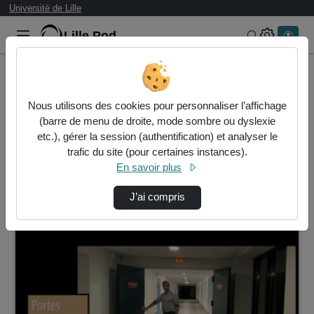
Université de Lille
Lille.Pod
Rechercher 
Accueil
Vidéos
Nous utilisons des cookies pour personnaliser l’affichage
1 vidéo trouvée
(barre de menu de droite, mode sombre ou dyslexie
etc.), gérer la session (authentification) et analyser le
Audio
Vidéo
Statistiques de vues
trafic du site (pour certaines instances).
En savoir plus
Direction de tri
↘
Tri
J’ai compris
00:04:55