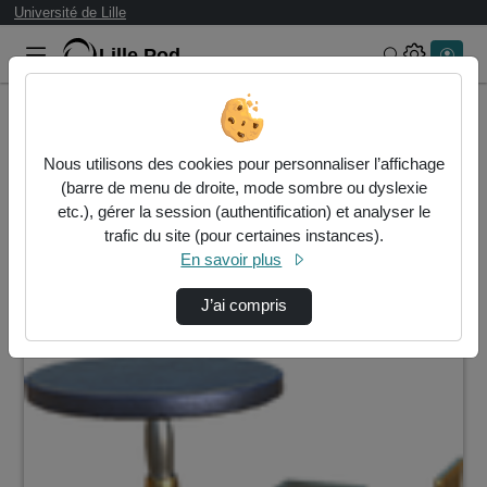
Université de Lille
Lille.Pod
Rechercher 
Accueil
Vidéos
Nous utilisons des cookies pour personnaliser l’affichage
1 vidéo trouvée
(barre de menu de droite, mode sombre ou dyslexie
etc.), gérer la session (authentification) et analyser le
Audio
Vidéo
Statistiques de vues
trafic du site (pour certaines instances).
En savoir plus
Direction de tri
↘
Tri
J’ai compris
00:01:10