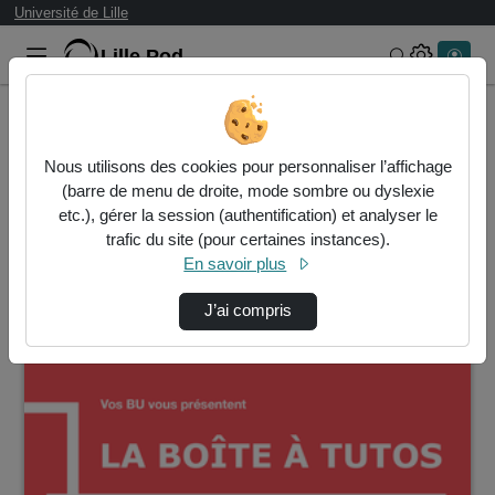
Université de Lille
Lille.Pod
Rechercher 
Accueil
Vidéos
Nous utilisons des cookies pour personnaliser l’affichage
1 vidéo trouvée
(barre de menu de droite, mode sombre ou dyslexie
etc.), gérer la session (authentification) et analyser le
Audio
Vidéo
Statistiques de vues
trafic du site (pour certaines instances).
En savoir plus
Direction de tri
↘
Tri
J’ai compris
00:01:11