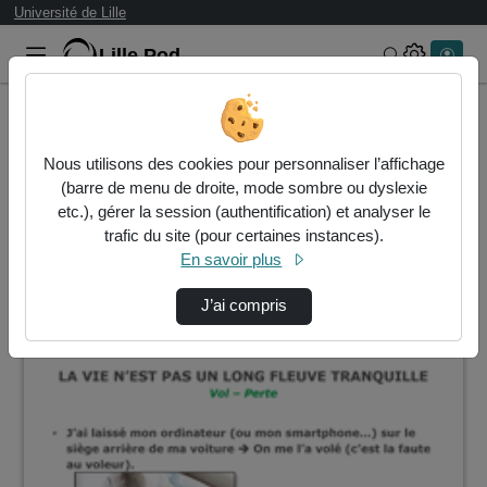
Université de Lille
Lille.Pod
Rechercher 
Accueil
Vidéos
Nous utilisons des cookies pour personnaliser l’affichage
18 vidéos trouvées
(barre de menu de droite, mode sombre ou dyslexie
etc.), gérer la session (authentification) et analyser le
Audio
Vidéo
Statistiques de vues
trafic du site (pour certaines instances).
En savoir plus
Direction de tri
↘
Tri
J’ai compris
00:03:51