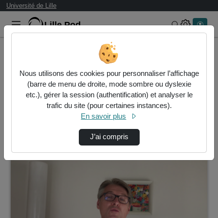
Université de Lille
Lille.Pod
Rechercher 
Accueil
Vidéos
Nous utilisons des cookies pour personnaliser l’affichage
3 vidéos trouvées
(barre de menu de droite, mode sombre ou dyslexie
etc.), gérer la session (authentification) et analyser le
Audio
Vidéo
Statistiques de vues
trafic du site (pour certaines instances).
En savoir plus
Direction de tri
↘
Tri
J’ai compris
00:22:29