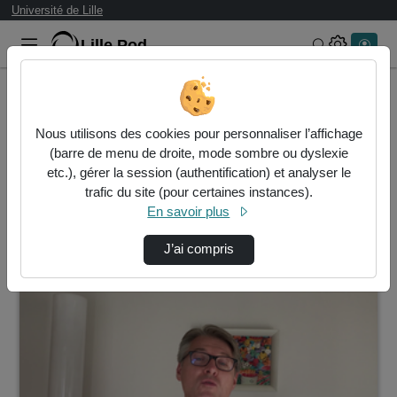
Université de Lille
Lille.Pod
Rechercher 
Accueil
Vidéos
Nous utilisons des cookies pour personnaliser l’affichage
1 vidéo trouvée
(barre de menu de droite, mode sombre ou dyslexie
etc.), gérer la session (authentification) et analyser le
Audio
Vidéo
Statistiques de vues
trafic du site (pour certaines instances).
En savoir plus
Direction de tri
↘
Tri
J’ai compris
00:22:29